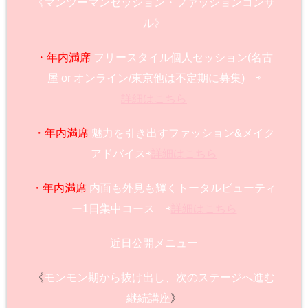
《マンツーマンセッション・ファッションコンサ
ル》
・年内満席
フリースタイル個人セッション(名古
屋 or オンライン/東京他は不定期に募集) ⇨
詳細はこちら
・年内満席
魅力を引き出すファッション&メイク
アドバイス⇨
詳細はこちら
・年内満席
内面も外見も輝くトータルビューティ
ー1日集中コース ⇨
詳細はこちら
近日公開メニュー
《
モンモン期から抜け出し、次のステージへ進む
継続講座
》