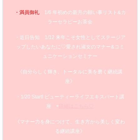
・満員御礼
1/6 年初めの新月の願い事リスト&カ
ラーセラピーお茶会
・近日告知 1/12 来年こそ女性としてステージア
ップしたいあなたに♡愛され淑女のマナー&コミ
ュニケーションセミナー
《自分らしく輝き、トータルに美を磨く継続講
座》
・1/20 Start! ビューティーライフエキスパート講
座 ⇨
詳細はこちら♡
《マナー力を身につけて、生き方から美しく変わ
る継続講座》