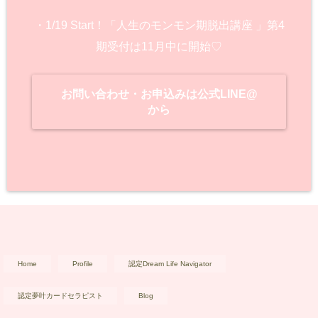
・1/19 Start！「人生のモンモン期脱出講座 」第4
期受付は11月中に開始♡
お問い合わせ・お申込みは公式LINE@
から
Home
Profile
認定Dream Life Navigator
認定夢叶カードセラピスト
Blog