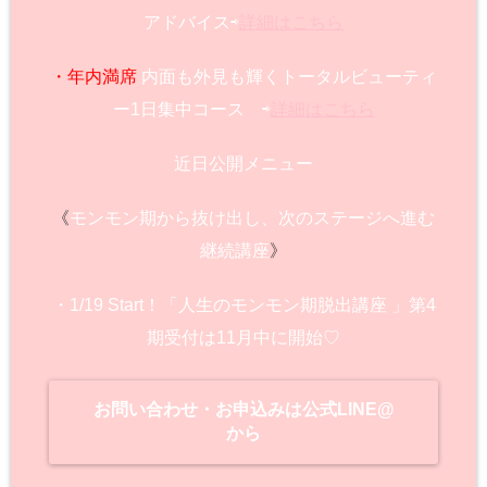
アドバイス⇨
詳細はこちら
・年内満席
内面も外見も輝くトータルビューティ
ー1日集中コース ⇨
詳細はこちら
近日公開メニュー
《
モンモン期から抜け出し、次のステージへ進む
継続講座
》
・1/19 Start！「人生のモンモン期脱出講座 」第4
期受付は11月中に開始♡
お問い合わせ・お申込みは公式LINE@
から