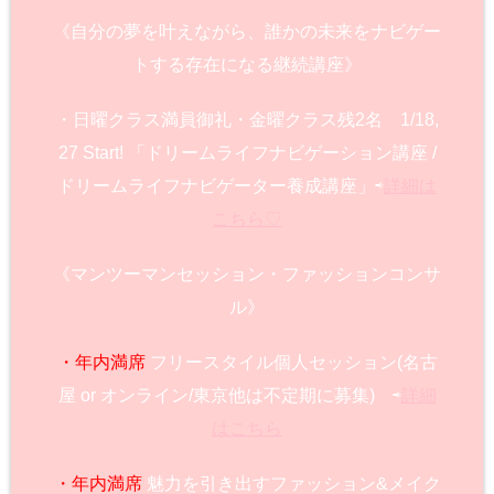
《自分の夢を叶えながら、誰かの未来をナビゲー
トする存在になる継続講座》
・日曜クラス満員御礼・金曜クラス残2名 1/18,
27 Start! 「ドリームライフナビゲーション講座 /
ドリームライフナビゲーター養成講座」⇨
詳細は
こちら♡
《マンツーマンセッション・ファッションコンサ
ル》
・年内満席
フリースタイル個人セッション(名古
屋 or オンライン/東京他は不定期に募集) ⇨
詳細
はこちら
・年内満席
魅力を引き出すファッション&メイク