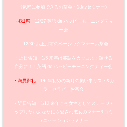
《気軽に参加できるお茶会・1dayセミナー》
・残1席
12/27 英語 de ハッピーモーニングティ
ー会
・12/30 お正月前のベーシックマナーお茶会
・近日告知 1/6 来年は英語をカッコよく話せる
自分に！！英語 de ハッピーモーニングティー会
・満員御礼
1/6 年初めの新月の願い事リスト&カ
ラーセラピーお茶会
・近日告知 1/12 来年こそ女性としてステージア
ップしたいあなたに♡愛され淑女のマナー&コミ
ュニケーションセミナー