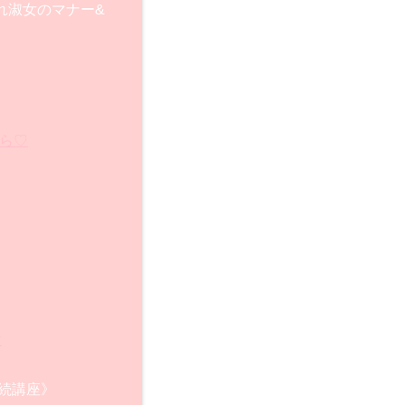
れ淑女のマナー&
ら♡
》
》
♡
続講座》