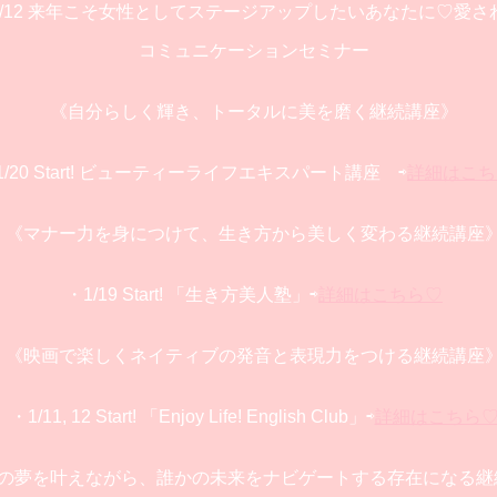
/12 来年こそ女性としてステージアップしたいあなたに♡愛さ
コミュニケーションセミナー
《自分らしく輝き、トータルに美を磨く継続講座》
1/20 Start! ビューティーライフエキスパート講座 ⇨
詳細はこち
《マナー力を身につけて、生き方から美しく変わる継続講座
・1/19 Start! 「生き方美人塾」⇨
詳細はこちら♡
《映画で楽しくネイティブの発音と表現力をつける継続講座
・1/11, 12 Start! 「Enjoy Life! English Club」⇨
詳細はこちら
の夢を叶えながら、誰かの未来をナビゲートする存在になる継