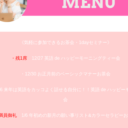
《気軽に参加できるお茶会・1dayセミナー》
・残1席
12/27 英語 de ハッピーモーニングティー会
・12/30 お正月前のベーシックマナーお茶会
/6 来年は英語をカッコよく話せる自分に！！英語 de ハッピ
会
満員御礼
1/6 年初めの新月の願い事リスト&カラーセラピー