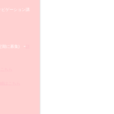
イフナビゲーション講
定期に募集) ⇨
詳
はこちら
細はこちら