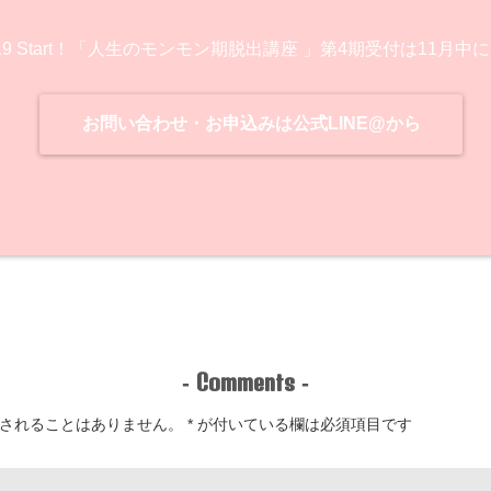
/19 Start！「人生のモンモン期脱出講座 」第4期受付は11月中
お問い合わせ・お申込みは公式LINE@から
Comments
-
-
されることはありません。
*
が付いている欄は必須項目です