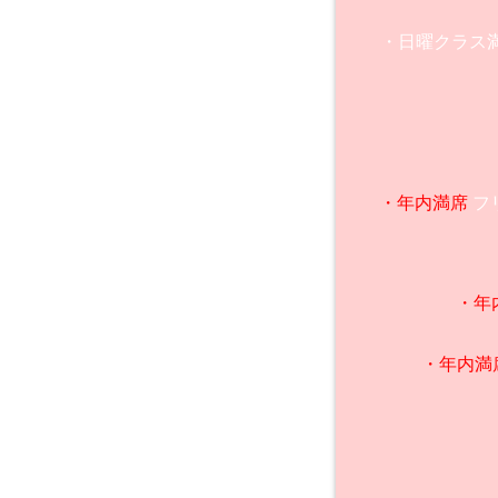
・日曜クラス満員
・年内満席
フ
・年
・年内満