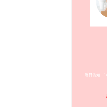
・近日告知 1
・