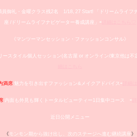
御礼・金曜クラス残2名 1/18, 27 Start! 「ドリームラ
座 /ドリームライフナビゲーター養成講座」⇨
詳細はこちら♡
《マンツーマンセッション・ファッションコンサル》
リースタイル個人セッション(名古屋 or オンライン/東京他は不
細はこちら
内満席
魅力を引き出すファッション&メイクアドバイス⇨
詳細
席
内面も外見も輝くトータルビューティー1日集中コース ⇨
詳
近日公開メニュー
《
モンモン期から抜け出し、次のステージへ進む継続講座
》